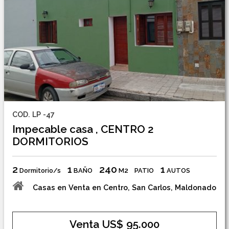
COD. LP -47
Impecable casa , CENTRO 2
DORMITORIOS
2
1
240
1
Dormitorio/s
BAÑO
M2
PATIO
AUTOS
Casas en Venta en Centro, San Carlos, Maldonado
Venta US$ 95.000