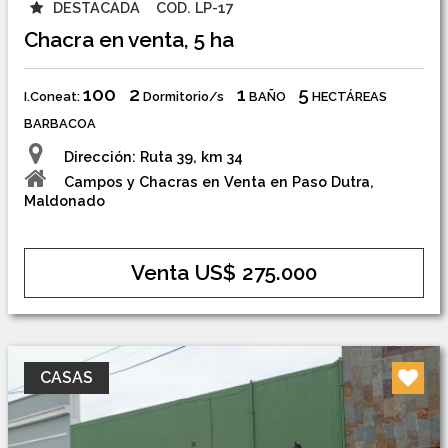
DESTACADA
COD. LP-17
Chacra en venta, 5 ha
100
2
1
5
I.Coneat:
Dormitorio/s
BAÑO
HECTÁREAS
BARBACOA
Dirección: Ruta 39, km 34
Campos y Chacras en Venta en Paso Dutra,
Maldonado
Venta US$ 275.000
CASAS