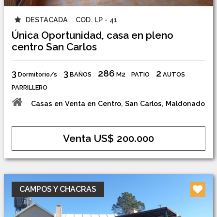
DESTACADA
COD. LP - 41
Única Oportunidad, casa en pleno
centro San Carlos
3
3
286
2
Dormitorio/s
BAÑOS
M2
PATIO
AUTOS
PARRILLERO
Casas en Venta en Centro, San Carlos, Maldonado
Venta US$ 200.000
CAMPOS Y CHACRAS