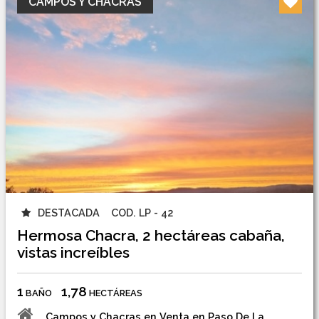
CAMPOS Y CHACRAS
DESTACADA
COD. LP - 42
Hermosa Chacra, 2 hectáreas cabaña,
vistas increíbles
1
1,78
BAÑO
HECTÁREAS
Campos y Chacras en Venta en Paso De La