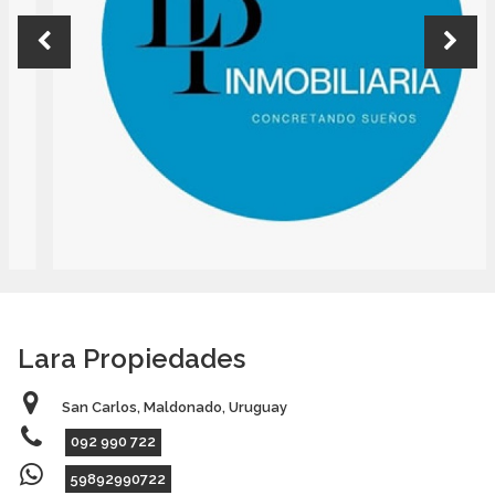
Lara Propiedades
San Carlos, Maldonado, Uruguay
092 990 722
59892990722